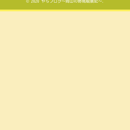
© 2020 やちブログ～岡山の野鳥観察記～.