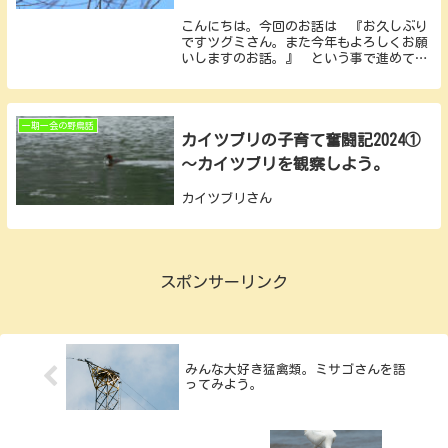
こんにちは。今回のお話は 『お久しぶり
ですツグミさん。また今年もよろしくお願
いしますのお話。』 という事で進めてい
きたいと思います。 今年も冬鳥のツグミ
さんが確認できるようになってきまし
た。 飛来当初は自身が住んでいる場所で
は確認できません...
一期一会の野鳥話
カイツブリの子育て奮闘記2024①
～カイツブリを観察しよう。
カイツブリさん
スポンサーリンク
みんな大好き猛禽類。ミサゴさんを語
ってみよう。