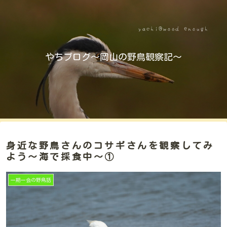
やちブログ～岡山の野鳥観察記～
身近な野鳥さんのコサギさんを観察してみ
よう～海で採食中～①
一期一会の野鳥話