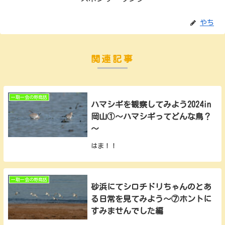
やち
関連記事
一期一会の野鳥話
ハマシギを観察してみよう2024in
岡山①～ハマシギってどんな鳥？
～
はま！！
一期一会の野鳥話
砂浜にてシロチドリちゃんのとあ
る日常を見てみよう～⑦ホントに
すみませんでした編