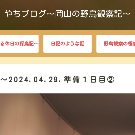
やちブログ～岡山の野鳥観察記～
る休日の探鳥記～
日記のような話
野鳥観察の極
024.04.29.準備１日目②