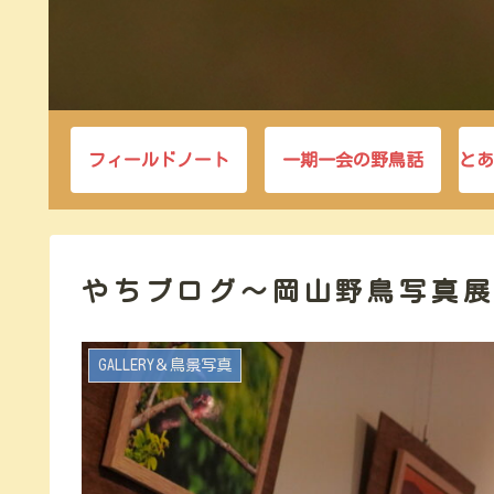
フィールドノート
一期一会の野鳥話
とあ
やちブログ～岡山野鳥写真展～2
GALLERY＆鳥景写真