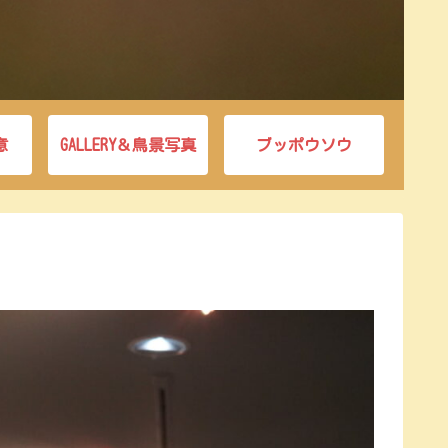
意
GALLERY＆鳥景写真
ブッポウソウ